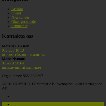
Artiklar
Internt
Nya kunder
Okategoriserade
Seminarier
Kontakta oss
Marcus Eriksson:
072-230 10 13
marcus.eriksson at marmar.se
Malin Nyman:
076-831 98 64
malin.nyman at marmar.se
Org.nummer: 556883-9897
©2018 COPYRIGHT Marmar AB | Webbproduktion Herringbone
AB.
E-
post
Hem