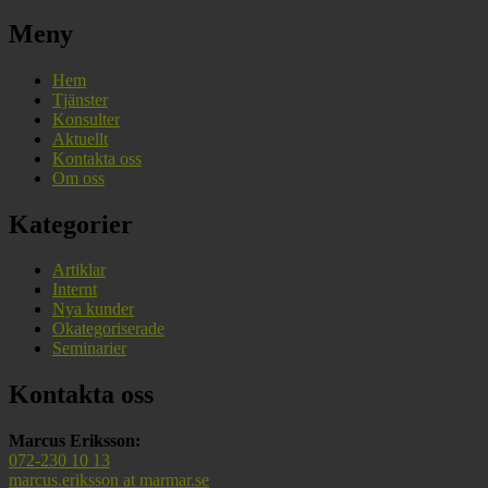
post:
Meny
Hem
Tjänster
Konsulter
Aktuellt
Kontakta oss
Om oss
Kategorier
Artiklar
Internt
Nya kunder
Okategoriserade
Seminarier
Kontakta oss
Marcus Eriksson:
072-230 10 13
marcus.eriksson at marmar.se